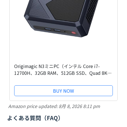
Origimagic N3ミニPC（インテル Core i7-
12700H、32GB RAM、512GB SSD、Quad 8K
60HZディスプレイ、デスクトップコンピュー
タ、Micro PC HDMI + USB3.2 + Type-C、WiFi
BUY NOW
6E、BT5.2、2.5GbE LAN、ビジネス、オフィ
ス、家庭用）
Amazon price updated:
8月 8, 2026 8:11 pm
よくある質問（FAQ）