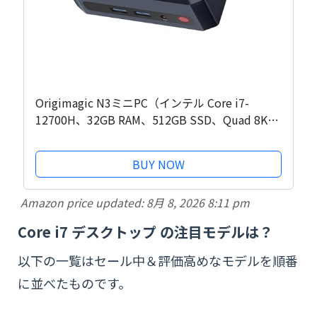
Origimagic N3ミニPC（インテル Core i7-
12700H、32GB RAM、512GB SSD、Quad 8K
60HZディスプレイ、デスクトップコンピュー
タ、Micro PC HDMI + USB3.2 + Type-C、WiFi
BUY NOW
6E、BT5.2、2.5GbE LAN、ビジネス、オフィ
ス、家庭用）
Amazon price updated:
8月 8, 2026 8:11 pm
Core i7 デスクトップ の注目モデルは？
以下の一覧はセール中＆評価高めなモデルを順番
に並べたものです。