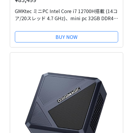
GMKtec ミニPC Intel Core i7 12700H搭載 (14コ
ア/20スレッド 4.7 GHz)、mini pc 32GB DDR4
RAM+1TB NVMe SSD、ミニデスクトップコンピ
ュータ Iris XEグラフィックス、トリプル4Kディ
BUY NOW
スプレイ、WiFi 6、BT5.2、USB-C M3...