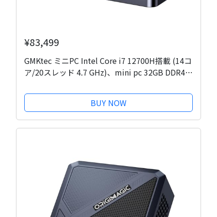
¥83,499
GMKtec ミニPC Intel Core i7 12700H搭載 (14コ
ア/20スレッド 4.7 GHz)、mini pc 32GB DDR4
RAM+1TB NVMe SSD、ミニデスクトップコンピ
ュータ Iris XEグラフィックス、トリプル4Kディ
BUY NOW
スプレイ、WiFi 6、BT5.2、USB-C M3...