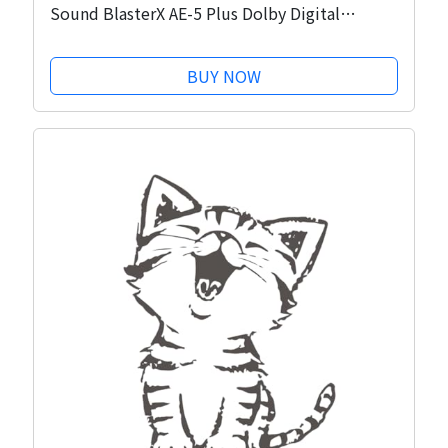
Sound BlasterX AE-5 Plus Dolby Digital
Live/DTS Connect SBX-AE5P-BK デスクトップ
パソコン用
BUY NOW